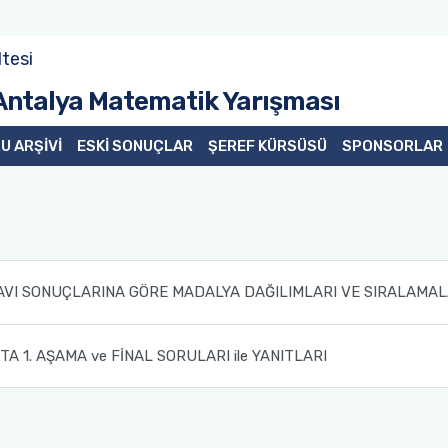
tesi
 Antalya Matematik Yarışması
U ARŞİVİ
ESKİ SONUÇLAR
ŞEREF KÜRSÜSÜ
SPONSORLAR
AVI SONUÇLARINA GÖRE MADALYA DAĞILIMLARI VE SIRALAMA
A 1. AŞAMA ve FİNAL SORULARI ile YANITLARI